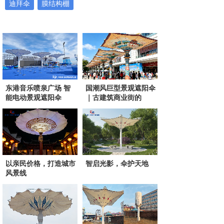
迪拜伞
膜结构棚
国潮风巨型景观遮阳伞
东港音乐喷泉广场 智
｜古建筑商业街的
能电动景观遮阳伞
以亲民价格，打造城市
智启光影，伞护天地
风景线