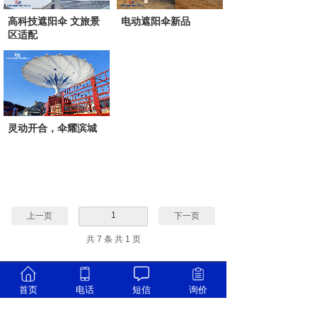
高科技遮阳伞 文旅景
电动遮阳伞新品
区适配
灵动开合，伞耀滨城
1
上一页
下一页
共 7 条 共 1 页
首页
电话
短信
询价