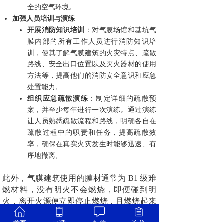
全的空气环境。
加强人员培训与演练
开展消防知识培训
：对气膜场馆和基坑气
膜内部的所有工作人员进行消防知识培
训，使其了解气膜建筑的火灾特点、疏散
路线、安全出口位置以及灭火器材的使用
方法等，提高他们的消防安全意识和应急
处置能力。
组织应急疏散演练
：制定详细的疏散预
案，并至少每年进行一次演练。通过演练
让人员熟悉疏散流程和路线，明确各自在
疏散过程中的职责和任务，提高疏散效
率，确保在真实火灾发生时能够迅速、有
序地撤离。
此外，气膜建筑使用的膜材通常为 B1 级难
燃材料，没有明火不会燃烧，即便碰到明
火，离开火源便立即停止燃烧，且燃烧起来
不会产生熔融滴落现象。即便出现特殊情况