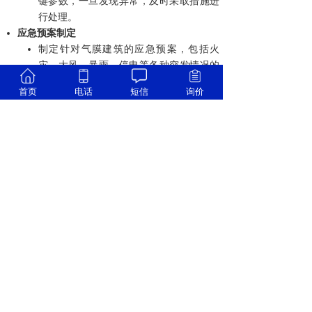
键参数，一旦发现异常，及时采取措施进
行处理。
应急预案制定
制定针对气膜建筑的应急预案，包括火
灾、大风、暴雨、停电等各种突发情况的
应对措施。明确在紧急情况下人员的疏散
首页
电话
短信
询价
路线和方法，组织相关人员进行应急演
练，提高应对突发事件的能力。同时，与
当地的消防、救援等部门保持密切联系，
确保在发生紧急情况时能够及时获得外部
支持。
上一篇：
气膜建筑的膜材常见的......
下一篇：
气膜建筑的优势
公司地址:辽宁省大连保税区黄海东路
41号